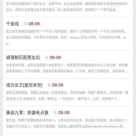
昔日影后安萌穿成了虐文女主。在原作中，女主命运凄惨，最终更是被男主挖肾换给他的白
月光。然而正当安萌决定与原作里的一切人物划清关系时，她得到了一个怨气系统...
千金戏
08-08
:著
定王府长房嫡女陆相时有一个不为人知的秘密，她的十三叔陆珩也有一个不为人知的秘密。
皇上欲给陆珩赐婚，汴京贵女可任他挑，陆珩：&ldquo;臣无心情爱，已决定终生不娶。&r
d...
被强制匹配男友后
08-08
:著
信息素时代里，成年后选择录入信息素的人，如果遇到匹配度高达90%以上的对象，将会被
国家强制在三个月内结婚。司雯在匹配期限的最后一个月时，收到了匹配短信。消息来得...
成为女王[星际末世]
08-08
:著
黎多宝这种家庭，谁都以为她这一生铁定要凉。顶多和她姐一样做个服务员....内容标签：强
强 励志人生 未来架空。主角：黎多宝。一句话简介：我不是人。立意：但想做个人...
重返九零：娇妻有点狠
08-08
:著
重生后，陶榕不需要虚假恶毒的亲人，心怀白月光的丈夫，背后捅刀的朋友，她只要她上一
世最为亏欠的女儿。仇怨可以慢慢报，但是女儿要抓紧生出来&hellip;&hellip;&ldquo;前...