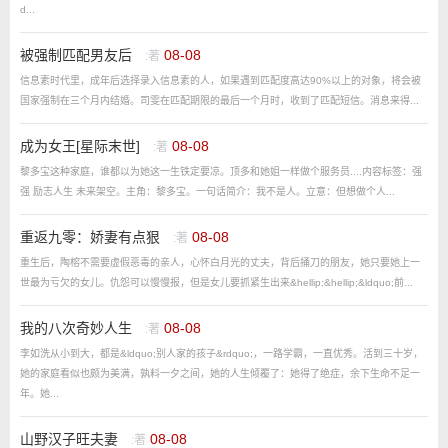
d...
被强制匹配男友后
08-08
:著
信息素时代里，成年后选择录入信息素的人，如果遇到匹配度高达90%以上的对象，将会被
国家强制在三个月内结婚。司雯在匹配期限的最后一个月时，收到了匹配短信。消息来得...
成为女王[星际末世]
08-08
:著
黎多宝这种家庭，谁都以为她这一生铁定要凉。顶多和她姐一样做个服务员....内容标签：强
强 励志人生 未来架空。主角：黎多宝。一句话简介：我不是人。立意：但想做个人...
重返九零：娇妻有点狠
08-08
:著
重生后，陶榕不需要虚假恶毒的亲人，心怀白月光的丈夫，背后捅刀的朋友，她只要她上一
世最为亏欠的女儿。仇怨可以慢慢报，但是女儿要抓紧生出来&hellip;&hellip;&ldquo;前...
我的八次奇妙人生
08-08
:著
李如洗从小到大，都是&ldquo;别人家的孩子&rdquo;，一路学霸，一直优秀。活到三十岁，
她的家庭看似也颇为美满，孰料一夕之间，她的人生倾覆了：她得了绝症，余下生命不足一
年。她...
山野汉子旺夫妻
08-08
:著