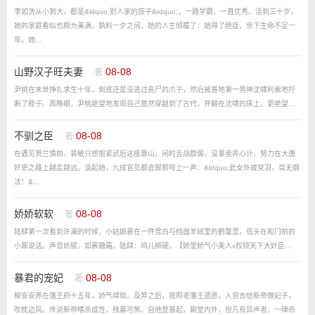
李如洗从小到大，都是&ldquo;别人家的孩子&rdquo;，一路学霸，一直优秀。活到三十岁，
她的家庭看似也颇为美满，孰料一夕之间，她的人生倾覆了：她得了绝症，余下生命不足一
年。她...
山野汉子旺夫妻
08-08
:著
尹桃在末世挣扎求生十年，到底还是没逃过丧尸的爪子，然后被基地第一男神沈啸利索地拧
断了脖子。再睁眼，尹桃绝望地发现自己竟然穿越到了古代，并躺在沈啸的床上。更绝望...
不驯之臣
08-08
:著
在遇见贺兰慎前，裴敏只想抱紧武后这座靠山，闲时舌战群儒，没事卖弄心计，努力在大唐
奸吏之路上越走越远。谈起她，九成官员都会狠狠啐上一声：&ldquo;此女外戚党羽，目无纲
法！&...
娇娇软软
08-08
:著
陆肆第一次看到许澜的时候，小姑娘裹在一件雪白与绉面羊绒里的鹤氅里，低头在和门前的
小厮说话。声音娇腻，如裹糖霜。陆肆：鸡儿梆硬。【娇里娇气小美人x权倾天下大奸臣...
暴君的宠妃
08-08
:著
柳安安养在藩王府十五年，娇气绵软。及笄之后，按照老藩王遗愿，入宫去给新帝做妃子，
吹枕边风。传说新帝嗜杀成性，残暴可怖。自他登基起，朝堂内外，但凡有异声者，一律杀