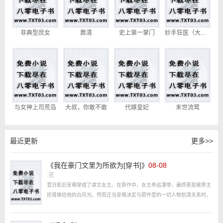
非典型庶女
葬清
史上第一掌门
妙手狂医（大肚鱼
与女神上司荒岛
大叔，你敢不敢
代嫁皇妃
末世流莺
最近更新
更多>>
《我在豪门文里为所欲为[穿书]》
08-08
:著
昔日影后安萌穿成了虐文女主。在原作中，女主命运凄惨，最终更是被男主
挖肾换给他的白月光。然而正当安萌决定与原作里的一切人物划清关系时，
她得到了一个怨气系统...