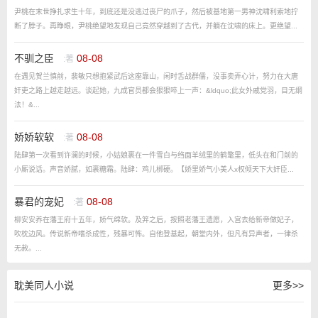
尹桃在末世挣扎求生十年，到底还是没逃过丧尸的爪子，然后被基地第一男神沈啸利索地拧
断了脖子。再睁眼，尹桃绝望地发现自己竟然穿越到了古代，并躺在沈啸的床上。更绝望...
不驯之臣
08-08
:著
在遇见贺兰慎前，裴敏只想抱紧武后这座靠山，闲时舌战群儒，没事卖弄心计，努力在大唐
奸吏之路上越走越远。谈起她，九成官员都会狠狠啐上一声：&ldquo;此女外戚党羽，目无纲
法！&...
娇娇软软
08-08
:著
陆肆第一次看到许澜的时候，小姑娘裹在一件雪白与绉面羊绒里的鹤氅里，低头在和门前的
小厮说话。声音娇腻，如裹糖霜。陆肆：鸡儿梆硬。【娇里娇气小美人x权倾天下大奸臣...
暴君的宠妃
08-08
:著
柳安安养在藩王府十五年，娇气绵软。及笄之后，按照老藩王遗愿，入宫去给新帝做妃子，
吹枕边风。传说新帝嗜杀成性，残暴可怖。自他登基起，朝堂内外，但凡有异声者，一律杀
无赦。...
耽美同人小说
更多>>