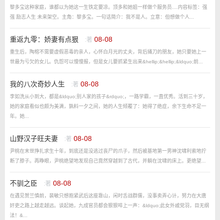
黎多宝这种家庭，谁都以为她这一生铁定要凉。顶多和她姐一样做个服务员....内容标签：强
强 励志人生 未来架空。主角：黎多宝。一句话简介：我不是人。立意：但想做个人...
重返九零：娇妻有点狠
08-08
:著
重生后，陶榕不需要虚假恶毒的亲人，心怀白月光的丈夫，背后捅刀的朋友，她只要她上一
世最为亏欠的女儿。仇怨可以慢慢报，但是女儿要抓紧生出来&hellip;&hellip;&ldquo;前...
我的八次奇妙人生
08-08
:著
李如洗从小到大，都是&ldquo;别人家的孩子&rdquo;，一路学霸，一直优秀。活到三十岁，
她的家庭看似也颇为美满，孰料一夕之间，她的人生倾覆了：她得了绝症，余下生命不足一
年。她...
山野汉子旺夫妻
08-08
:著
尹桃在末世挣扎求生十年，到底还是没逃过丧尸的爪子，然后被基地第一男神沈啸利索地拧
断了脖子。再睁眼，尹桃绝望地发现自己竟然穿越到了古代，并躺在沈啸的床上。更绝望...
不驯之臣
08-08
:著
在遇见贺兰慎前，裴敏只想抱紧武后这座靠山，闲时舌战群儒，没事卖弄心计，努力在大唐
奸吏之路上越走越远。谈起她，九成官员都会狠狠啐上一声：&ldquo;此女外戚党羽，目无纲
法！&...