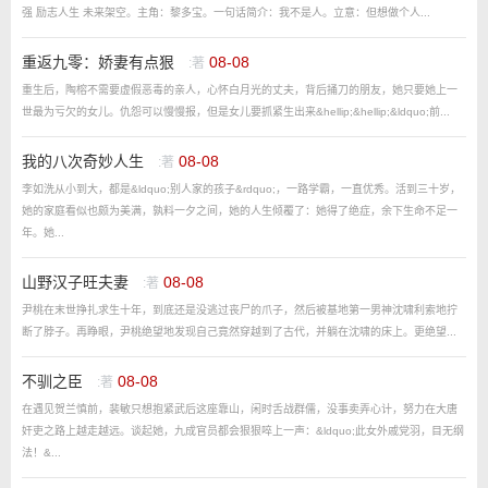
强 励志人生 未来架空。主角：黎多宝。一句话简介：我不是人。立意：但想做个人...
重返九零：娇妻有点狠
08-08
:著
重生后，陶榕不需要虚假恶毒的亲人，心怀白月光的丈夫，背后捅刀的朋友，她只要她上一
世最为亏欠的女儿。仇怨可以慢慢报，但是女儿要抓紧生出来&hellip;&hellip;&ldquo;前...
我的八次奇妙人生
08-08
:著
李如洗从小到大，都是&ldquo;别人家的孩子&rdquo;，一路学霸，一直优秀。活到三十岁，
她的家庭看似也颇为美满，孰料一夕之间，她的人生倾覆了：她得了绝症，余下生命不足一
年。她...
山野汉子旺夫妻
08-08
:著
尹桃在末世挣扎求生十年，到底还是没逃过丧尸的爪子，然后被基地第一男神沈啸利索地拧
断了脖子。再睁眼，尹桃绝望地发现自己竟然穿越到了古代，并躺在沈啸的床上。更绝望...
不驯之臣
08-08
:著
在遇见贺兰慎前，裴敏只想抱紧武后这座靠山，闲时舌战群儒，没事卖弄心计，努力在大唐
奸吏之路上越走越远。谈起她，九成官员都会狠狠啐上一声：&ldquo;此女外戚党羽，目无纲
法！&...