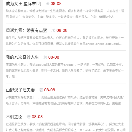
成为女王[星际末世]
08-08
:著
黎多宝这种家庭，谁都以为她这一生铁定要凉。顶多和她姐一样做个服务员....内容标签：强
强 励志人生 未来架空。主角：黎多宝。一句话简介：我不是人。立意：但想做个人...
重返九零：娇妻有点狠
08-08
:著
重生后，陶榕不需要虚假恶毒的亲人，心怀白月光的丈夫，背后捅刀的朋友，她只要她上一
世最为亏欠的女儿。仇怨可以慢慢报，但是女儿要抓紧生出来&hellip;&hellip;&ldquo;前...
我的八次奇妙人生
08-08
:著
李如洗从小到大，都是&ldquo;别人家的孩子&rdquo;，一路学霸，一直优秀。活到三十岁，
她的家庭看似也颇为美满，孰料一夕之间，她的人生倾覆了：她得了绝症，余下生命不足一
年。她...
山野汉子旺夫妻
08-08
:著
尹桃在末世挣扎求生十年，到底还是没逃过丧尸的爪子，然后被基地第一男神沈啸利索地拧
断了脖子。再睁眼，尹桃绝望地发现自己竟然穿越到了古代，并躺在沈啸的床上。更绝望...
不驯之臣
08-08
:著
在遇见贺兰慎前，裴敏只想抱紧武后这座靠山，闲时舌战群儒，没事卖弄心计，努力在大唐
奸吏之路上越走越远。谈起她，九成官员都会狠狠啐上一声：&ldquo;此女外戚党羽，目无纲