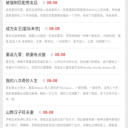
被强制匹配男友后
08-08
:著
信息素时代里，成年后选择录入信息素的人，如果遇到匹配度高达90%以上的对象，将会被
国家强制在三个月内结婚。司雯在匹配期限的最后一个月时，收到了匹配短信。消息来得...
成为女王[星际末世]
08-08
:著
黎多宝这种家庭，谁都以为她这一生铁定要凉。顶多和她姐一样做个服务员....内容标签：强
强 励志人生 未来架空。主角：黎多宝。一句话简介：我不是人。立意：但想做个人...
重返九零：娇妻有点狠
08-08
:著
重生后，陶榕不需要虚假恶毒的亲人，心怀白月光的丈夫，背后捅刀的朋友，她只要她上一
世最为亏欠的女儿。仇怨可以慢慢报，但是女儿要抓紧生出来&hellip;&hellip;&ldquo;前...
我的八次奇妙人生
08-08
:著
李如洗从小到大，都是&ldquo;别人家的孩子&rdquo;，一路学霸，一直优秀。活到三十岁，
她的家庭看似也颇为美满，孰料一夕之间，她的人生倾覆了：她得了绝症，余下生命不足一
年。她...
山野汉子旺夫妻
08-08
:著
尹桃在末世挣扎求生十年，到底还是没逃过丧尸的爪子，然后被基地第一男神沈啸利索地拧
断了脖子。再睁眼，尹桃绝望地发现自己竟然穿越到了古代，并躺在沈啸的床上。更绝望...