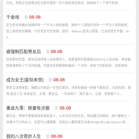
月光。然而正当安萌决定与原作里的一切人物划清关系时，她得到了一个怨气系统...
千金戏
08-08
:著
定王府长房嫡女陆相时有一个不为人知的秘密，她的十三叔陆珩也有一个不为人知的秘密。
皇上欲给陆珩赐婚，汴京贵女可任他挑，陆珩：&ldquo;臣无心情爱，已决定终生不娶。&r
d...
被强制匹配男友后
08-08
:著
信息素时代里，成年后选择录入信息素的人，如果遇到匹配度高达90%以上的对象，将会被
国家强制在三个月内结婚。司雯在匹配期限的最后一个月时，收到了匹配短信。消息来得...
成为女王[星际末世]
08-08
:著
黎多宝这种家庭，谁都以为她这一生铁定要凉。顶多和她姐一样做个服务员....内容标签：强
强 励志人生 未来架空。主角：黎多宝。一句话简介：我不是人。立意：但想做个人...
重返九零：娇妻有点狠
08-08
:著
重生后，陶榕不需要虚假恶毒的亲人，心怀白月光的丈夫，背后捅刀的朋友，她只要她上一
世最为亏欠的女儿。仇怨可以慢慢报，但是女儿要抓紧生出来&hellip;&hellip;&ldquo;前...
我的八次奇妙人生
08-08
:著