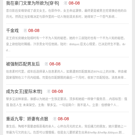
我在豪门文里为所欲为[穿书]
08-08
:著
昔日影后安萌穿成了虐文女主。在原作中，女主命运凄惨，最终更是被男主挖肾换给他的白
月光。然而正当安萌决定与原作里的一切人物划清关系时，她得到了一个怨气系统...
千金戏
08-08
:著
定王府长房嫡女陆相时有一个不为人知的秘密，她的十三叔陆珩也有一个不为人知的秘密。
皇上欲给陆珩赐婚，汴京贵女可任他挑，陆珩：&ldquo;臣无心情爱，已决定终生不娶。&r
d...
被强制匹配男友后
08-08
:著
信息素时代里，成年后选择录入信息素的人，如果遇到匹配度高达90%以上的对象，将会被
国家强制在三个月内结婚。司雯在匹配期限的最后一个月时，收到了匹配短信。消息来得...
成为女王[星际末世]
08-08
:著
黎多宝这种家庭，谁都以为她这一生铁定要凉。顶多和她姐一样做个服务员....内容标签：强
强 励志人生 未来架空。主角：黎多宝。一句话简介：我不是人。立意：但想做个人...
重返九零：娇妻有点狠
08-08
:著
重生后，陶榕不需要虚假恶毒的亲人，心怀白月光的丈夫，背后捅刀的朋友，她只要她上一
世最为亏欠的女儿。仇怨可以慢慢报，但是女儿要抓紧生出来&hellip;&hellip;&ldquo;前...