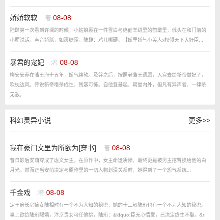
娇娇软软
08-08
:著
陆肆第一次看到许澜的时候，小姑娘裹在一件雪白与绉面羊绒里的鹤氅里，低头在和门前的
小厮说话。声音娇腻，如裹糖霜。陆肆：鸡儿梆硬。【娇里娇气小美人x权倾天下大奸臣...
暴君的宠妃
08-08
:著
柳安安养在藩王府十五年，娇气绵软。及笄之后，按照老藩王遗愿，入宫去给新帝做妃子，
吹枕边风。传说新帝嗜杀成性，残暴可怖。自他登基起，朝堂内外，但凡有异声者，一律杀
无赦。...
科幻灵异小说
更多>>
我在豪门文里为所欲为[穿书]
08-08
:著
昔日影后安萌穿成了虐文女主。在原作中，女主命运凄惨，最终更是被男主挖肾换给他的白
月光。然而正当安萌决定与原作里的一切人物划清关系时，她得到了一个怨气系统...
千金戏
08-08
:著
定王府长房嫡女陆相时有一个不为人知的秘密，她的十三叔陆珩也有一个不为人知的秘密。
皇上欲给陆珩赐婚，汴京贵女可任他挑，陆珩：&ldquo;臣无心情爱，已决定终生不娶。&r