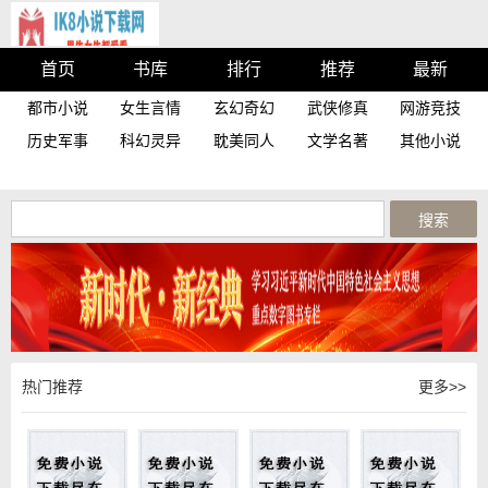
首页
书库
排行
推荐
最新
都市小说
女生言情
玄幻奇幻
武侠修真
网游竞技
历史军事
科幻灵异
耽美同人
文学名著
其他小说
热门推荐
更多>>